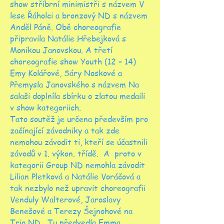
show stříbrní minimistři s názvem V
lese Řáholci a bronzový ND s názvem
Anděl Páně. Obě choreografie
připravila Natálie Hřebejková s
Monikou Janovskou. A třetí
choreografie show Youth (12 – 14)
Emy Kolářové, Sáry Noskové a
Přemysla Janovského s názvem Na
salaši doplníla sbírku o zlatou medaili
v show kategoriich.
Tato soutěž je určena především pro
začínající závodniky a tak zde
nemohou závodit ti, kteří se účastnili
závodů v 1. výkon. třídě. A proto v
kategorii Group ND nemohla závodit
Lilian Pletková a Natálie Voráčová a
tak nezbylo než upravit choreografii
Venduly Walterové, Jaroslavy
Benešové a Terezy Šejnohové na
Trio ND. Tu předvedla Emma