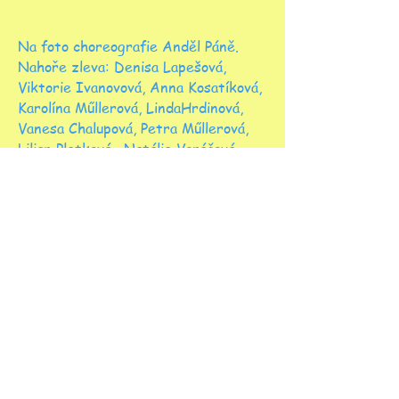
Na foto choreografie Anděl Páně.
Nahoře zleva: Denisa Lapešová,
Viktorie Ivanovová, Anna Kosatíková,
Karolína Műllerová, LindaHrdinová,
Vanesa Chalupová, Petra Műllerová,
Lilian Pletková, Natálie Voráčová,
Teodora Křišťanová a Anežka
Svojšová.
Uprostřed zleva: Mia Kadar, Stella
Kasíková, Anja Čistecký, Marie
Kosatíková, Emma Brousilová, Klaudie
Luy, Ella Staňková, Marie Čížková,
Aneta Kuchtová
dole Natálie Vlášková