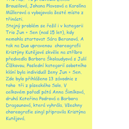
Brousilová, Johana Plavcová a Karolína
Műllerová a vybojovala šesté místo z
třinácti.
Stejný problém se řešil i v kategorii
Trio Jun + Sen (nad 15 let), kdy
nemohla startovat Sára Beranová. A
tak na Duo upravenou choreografii
Kristýny Kutějové skvěle na stříbro
předvedla Barbora Školaudyová s Julií
Čížkovou. Poslední kategorií sobotního
klání byla individuál ženy Jun + Sen.
Zde bylo přihlášeno 13 závodnic z
toho tři z píseckého Sole. V
celkovém pořadí pátá Anna Šimíková,
druhá Kateřina Podrová a Barbora
Dragounová, která vyhrála. Všechny
choreografie singl připravila Kristýna
Kutějová.