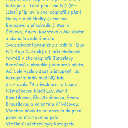
kategorii. Také pro Trio ND (9 –
11let) připravila choreografii s písní
Holky z naší školky Jaroslava
Benešová a předvedla ji Marie
Čížková, Aneta Kuchtová a Mia Kadar
a obsadila sedmé místo.
Svou závodní premiéru si odbilo i Duo
ND Anja Čistecký a Linda Hrdinová
taktéž v choreografii Jaroslavy
Benešové a obsadilo jedenácté místo.
AC Sole vyslalo šest zástupkyň do
kategorie individuál ND kde
startovalo 74 závodnic.a to Lauru
Němečkovou Kladii Luy, Marii
Kosatíkovou, Ellu Staňkovou, Emmu
Brousilovou a Valentinu Křiváčovou.
Všechna děvčata se dostala do první
poloviny startovního pole.
Větším úspěchem byly kategorie