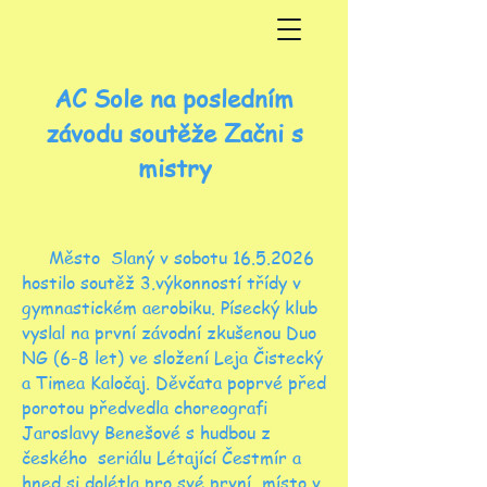
AC Sole na posledním
závodu soutěže Začni s
mistry
Město Slaný v sobotu
16.5.2026
hostilo soutěž 3.výkonností třídy v
gymnastickém aerobiku. Písecký klub
vyslal na první závodní zkušenou Duo
NG (6-8 let) ve složení Leja Čistecký
a Timea Kaločaj. Děvčata poprvé před
porotou předvedla choreografi
Jaroslavy Benešové s hudbou z
českého seriálu Létající Čestmír a
hned si dolétla pro své první místo v