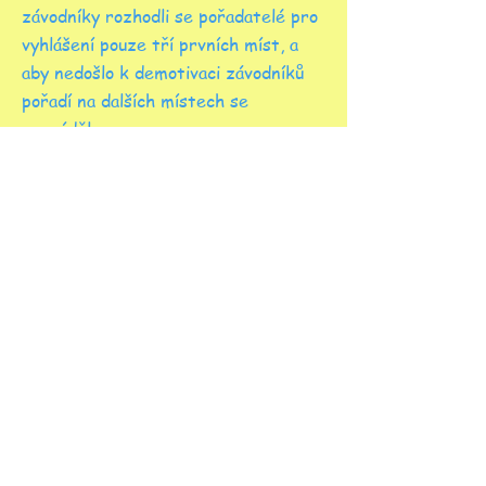
závodníky rozhodli se pořadatelé pro
vyhlášení pouze tří prvních míst, a
aby nedošlo k demotivaci závodníků
pořadí na dalších místech se
neuváděla.
© AC Sole Písek