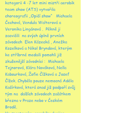
kategorii 4 -7 let mini mistři aerobik
team show (ATS) vytvořila
choreografii „Opičí show“ Michaela
Čechová, Vendula Walterová a
Veronika Lingánová . Pěkně ji
zacvičili na svých úplně prvních
závodech Elen Kázecká , Anežka
Kozelková a Nikol Bryndová, kterým
ke stříbrné medaili pomohli již
zkušenější závodníci : Michaela
Tejnorová, Klára Nováková, Nella
Kabourková, Žofie Čížková a Josef
Čížek. Chyběla pouze nemocná Adéla
Kačírková, která snad již podpoří svůj
tým na dalších závodech začátkem
března v Praze nebo v Českém
Brodě.