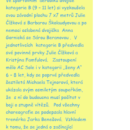
Ve sportovním aerobiku dvojice
kategorie B (9 – 11 let) si vyzkoušela
svou závodní plochu 7 x7 metrů Julie
Čížková s Barbarou Školaudyovou a po
nemoci oslabená dvojička Anna
Gornická se Sárou Beranovou . V
jednotlivcích kategorie B předvedla
své povinné prvky Julie Čížková a
Kristýna Famfulová. Zastoupení
mělo AC Sole i v kategorii „ženy A“
6 – 8 let, kdy se poprvé předvedla
šestiletá Michaela Tejnorová, která
ukázala svým osmiletým soupeřkám,
že s ní do budoucna musí počítat v
boji o stupně vítězů. Pod všechny
choreografie se podepsala hlavní
trenérka Jarka Benešová. Vzhledem
k tomu, že se jedná o začínající