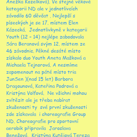
Anežka Kozelková). Ve stejné věkové
kategorii ND ale v jednotlivcích
závodilo 60 děvčat . Nejlepší s
píseckých je se 17. místem Elen
Kázecká. Jednotlivkyně v kategorii
Youth (12 – 14) nejlépe zabodovala
Sára Beranová svým 12. místem ze
46 závodnic. Pěkné desáté místo
získalo duo Youth Aneta Mašková a
Michaela Tejnorová. A nesmíme
zapomenout na páté místo tria
JunSen )(nad 15 let) Barbora
Dragounová, Kateřina Podrová a
Kristýna Volfová. Ne všichni mohou
zvítězit ale je třeba nabírat
zkušenosti ty své první zkušenosti
zde získavala i choreografie Group
ND. Choreografie pro sportovní
aerobik připravila Jaroslava
Benešová, Kristýna Kutějová,Tereza