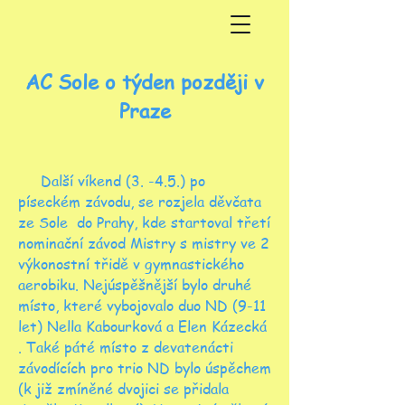
AC Sole o týden později v
Praze
Další víkend (3. -4.5.) po
píseckém závodu, se rozjela děvčata
ze Sole do Prahy, kde startoval třetí
nominační závod Mistry s mistry ve 2
výkonostní třidě v gymnastického
aerobiku. Nejúspěšnější bylo druhé
místo, které vybojovalo duo ND (9-11
let) Nella Kabourková a Elen Kázecká
. Také páté místo z devatenácti
závodících pro trio ND bylo úspěchem
(k již zmíněné dvojici se přidala